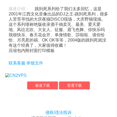
描述介绍：
跳到死系列给了我们太多回忆，这是
2001年江西文化音像出品的DJ之王-跳到死系列，很多
人苦苦寻找的大庆夜猫DISCO现场，大庆野猫现场。
这个系列堪称绝版收录酒干倘卖无、最美、爱天爱
地、风往北吹、大女人、征服、眉飞色舞、你快乐吗
我很快乐、春天花会开、单身情歌、莎啦啦、请你恰
恰、月亮惹的祸、OK OK等等，2004版的跳到死就没
有这个经典了，大家值得收藏！
压缩包内附封面打印模板
联系客服
举报文件
极速下载
普通下载
侵权/违法投诉